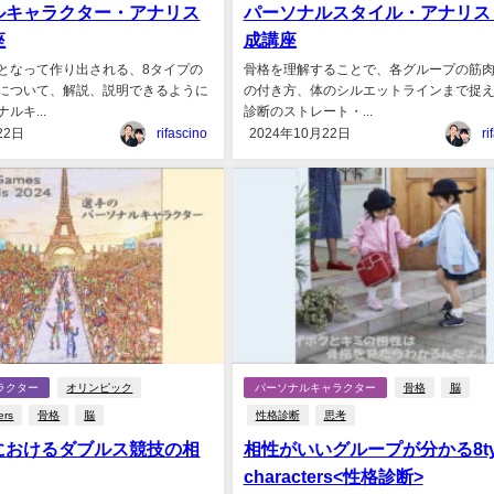
ルキャラクター・アナリス
パーソナルスタイル・アナリス
座
成講座
となって作り出される、8タイプの
骨格を理解することで、各グループの筋
について、解説、説明できるように
の付き方、体のシルエットラインまで捉
ルキ...
診断のストレート・...
22日
rifascino
2024年10月22日
ri
ラクター
オリンピック
パーソナルキャラクター
骨格
脳
ers
骨格
脳
性格診断
思考
におけるダブルス競技の相
相性がいいグループが分かる8ty
characters<性格診断>