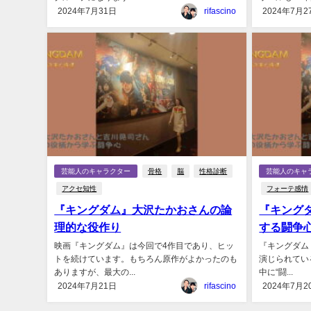
2024年7月31日
rifascino
2024年7月2
芸能人のキャラクター
骨格
脳
性格診断
芸能人のキャ
アクセ知性
フォーテ感情
『キングダム』大沢たかおさんの論
『キング
理的な役作り
する闘争
映画『キングダム』は今回で4作目であり、ヒッ
『キングダム
トを続けています。もちろん原作がよかったのも
演じられている
ありますが、最大の...
中に“闘...
2024年7月21日
rifascino
2024年7月2