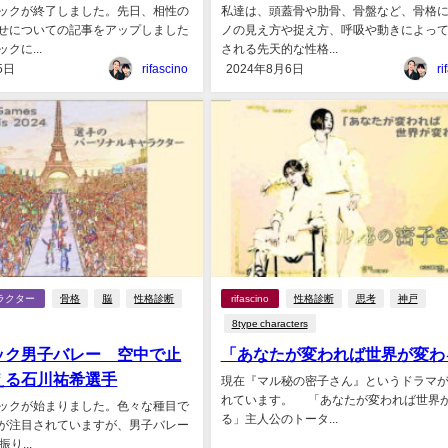
ックが終了しました。先日、相性の
私達は、頭蓋骨や肋骨、骨盤など、骨格
せについての記事をアップしました
ノの見え方や捉え方、呼吸や動きによっ
クに...
される先天的な性格...
5日
rifascino
2024年8月6日
ri
ラクター
骨格
脳
性格診断
rifascino
性格診断
思考
神戸
8type characters
ック男子バレー 空中で止
「あなたが変われば世界が変わ
える石川祐希選手
現在『マル秘の密子さん』というドラマ
れています。 「あなたが変われば世界
ックが始まりました。色々な種目で
る」主人公のトータ...
が注目されていますが、男子バレー
り...