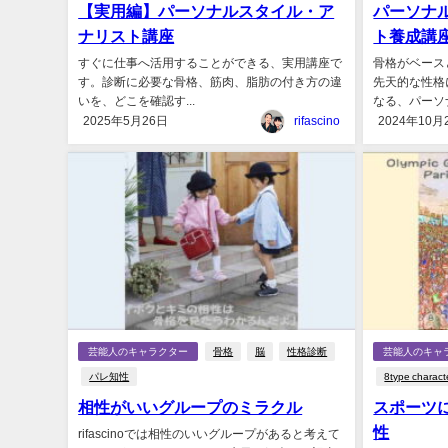
【実用編】パーソナルスタイル・ア
パーソナ
ナリスト講座
ト養成講
すぐに仕事へ活用することができる、実用講座で
骨格がベース
す。診断に必要な骨格、筋肉、脂肪の付き方の違
先天的な性格
いを、どこを確認す...
なる、パーソナ
2025年5月26日
rifascino
2024年10月
芸能人のキャラクター
骨格
脳
性格診断
芸能人のキャ
パレ知性
8type charact
相性がいいグループのミラクル
スポーツ
性
rifascinoでは相性のいいグループがあると考えて