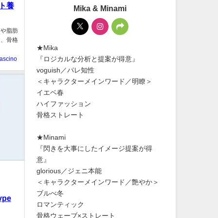
ト養
Mika & Minami
肉や脂肪
え、骨格
★Mika
『ロジカルな分析と提案が得意』
fascino
voguish／パレ知性
＜キャラクターメインワード／明瞭＞
イエベ春
ハイファッション
骨格ストレート
★Minami
『閃きを大事にしたイメージ提案が得
意』
glorious／ジェニ本能
＜キャラクターメインワード／艶やか＞
ブルべ冬
pe
ロマンティック
骨格ウェーブ×ストレート