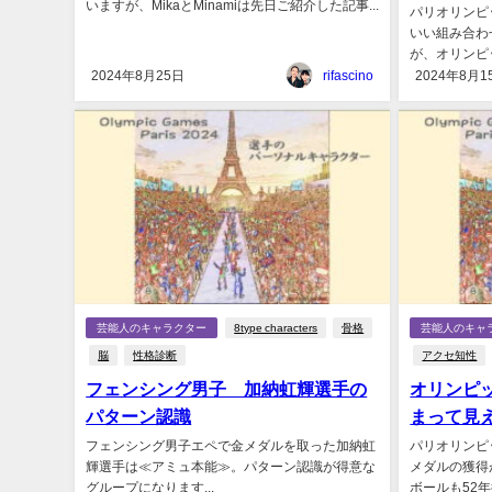
いますが、MikaとMinamiは先日ご紹介した記事...
パリオリンピ
いい組み合わ
が、オリンピッ
2024年8月25日
rifascino
2024年8月1
芸能人のキャラクター
8type characters
骨格
芸能人のキャ
脳
性格診断
アクセ知性
フェンシング男子 加納虹輝選手の
オリンピ
パターン認識
まって見
フェンシング男子エペで金メダルを取った加納虹
パリオリンピ
輝選手は≪アミュ本能≫。パターン認識が得意な
メダルの獲得
グループになります...
ボールも52年振