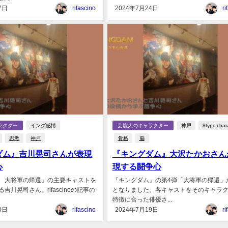
7日
rifascino
2024年7月24日
ri
ラクター
イング感情
芸能人のキャラクター
神戸
8type char
思考
神戸
骨格
脳
ダム』吉川晃司さんが表現
『キングダム』大沢たかおさん
心
現する闘争心
 大将軍の帰還』の主要キャストを
『キングダム』の第4弾「大将軍の帰還」
吉川晃司さん。rifascinoの記事の
となりました。各キャストをそのキャラ
特徴に合った俳優さ...
0日
rifascino
2024年7月19日
ri