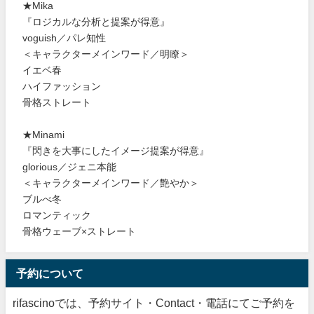
★Mika
『ロジカルな分析と提案が得意』
voguish／パレ知性
＜キャラクターメインワード／明瞭＞
イエベ春
ハイファッション
骨格ストレート
★Minami
『閃きを大事にしたイメージ提案が得意』
glorious／ジェニ本能
＜キャラクターメインワード／艶やか＞
ブルべ冬
ロマンティック
骨格ウェーブ×ストレート
予約について
rifascinoでは、予約サイト・Contact・電話にてご予約を