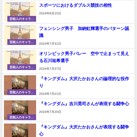
ター
スポーツにおけるダブルス競技の相性
2024年8月15日
芸能人のキャラク
ター
フェンシング男子 加納虹輝選手のパターン認
識
芸能人のキャラク
2024年7月31日
ター
オリンピック男子バレー 空中で止まって見え
る石川祐希選手
芸能人のキャラク
2024年7月27日
ター
『キングダム』大沢たかおさんの論理的な役作
り
芸能人のキャラク
2024年7月21日
ター
『キングダム』吉川晃司さんが表現する闘争心
2024年7月20日
芸能人のキャラク
ター
『キングダム』大沢たかおさんが表現する闘争
心