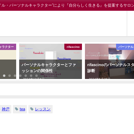
イル・パーソナルキャラクター”により『自分らしく生きる』を提案するサロ
ャラクター
rifascino
パーソナル
パーソナルキャラクターとファ
rifascinoのパーソナルス
ッションの関係性
診断
2024年10月6日
2024年5月26日
神戸
tea
レッスン