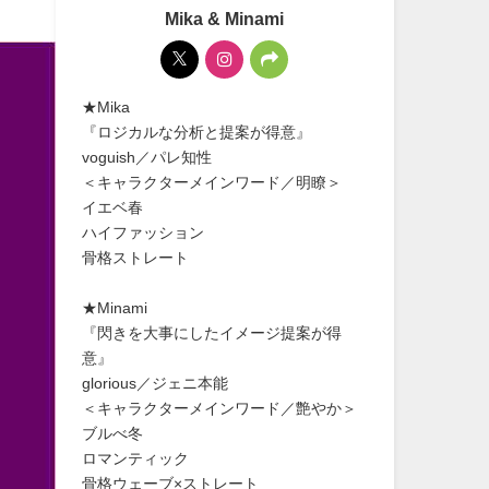
Mika & Minami
★Mika
『ロジカルな分析と提案が得意』
voguish／パレ知性
＜キャラクターメインワード／明瞭＞
イエベ春
ハイファッション
骨格ストレート
★Minami
『閃きを大事にしたイメージ提案が得
意』
glorious／ジェニ本能
＜キャラクターメインワード／艶やか＞
ブルべ冬
ロマンティック
骨格ウェーブ×ストレート