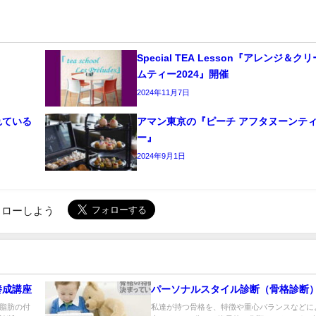
Special TEA Lesson『アレンジ＆クリ
ムティー2024』開催
2024年11月7日
れている
アマン東京の『ピーチ アフタヌーンテ
ー』
2024年9月1日
でフォローしよう
養成講座
パーソナルスタイル診断（骨格診断
脂肪の付
私達が持つ骨格を、特徴や重心バランスなどに