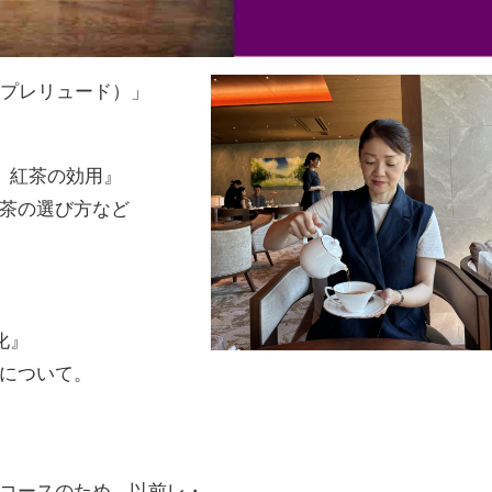
es（レ・プレリュード）」
、紅茶の効用』
紅茶の選び方など
化』
について。
コースのため、以前レ・