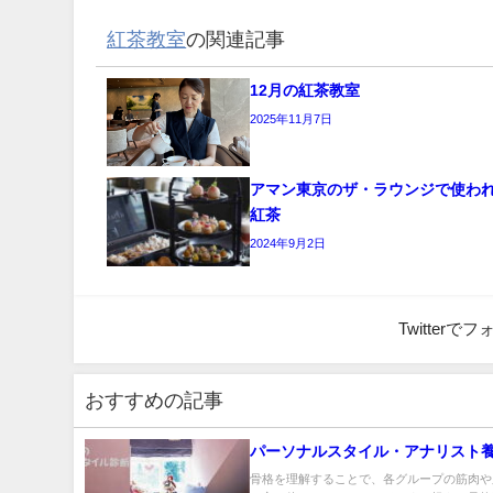
紅茶教室
の関連記事
12月の紅茶教室
2025年11月7日
アマン東京のザ・ラウンジで使わ
紅茶
2024年9月2日
Twitter
おすすめの記事
パーソナルスタイル・アナリスト
骨格を理解することで、各グループの筋肉や