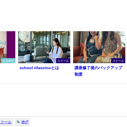
紅茶教室
スクール
スクール
school rifascinoとは
講座修了後のバックアップ
制度
スクール
神戸