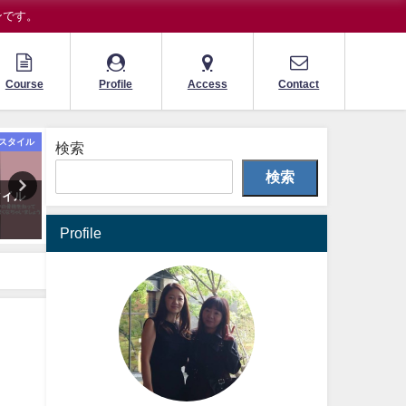
ンです。
Course
Profile
Access
Contact
スタイル
パーソナルスタイル
パーソナルキャ
検索
検索
タイル
似合うファッションとは
rifascinoのパーソナルキ
ター診断
2024年5月5日
Profile
2024年5月28日