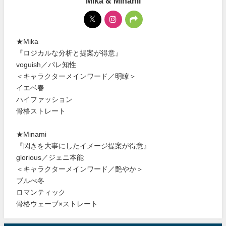
Mika & Minami
★Mika
『ロジカルな分析と提案が得意』
voguish／パレ知性
＜キャラクターメインワード／明瞭＞
イエベ春
ハイファッション
骨格ストレート
★Minami
『閃きを大事にしたイメージ提案が得意』
glorious／ジェニ本能
＜キャラクターメインワード／艶やか＞
ブルべ冬
ロマンティック
骨格ウェーブ×ストレート