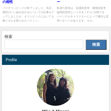
の相性
ー
パリオリンピックが終了しました。先日、
私達の思考は、直感的思考・感情的思考・
相性のいい組み合わせについての記事をア
論理的思考という大きく3つに分類でき、
ップしましたが、オリンピックにおいても
パーソナルキャラクターによって優位な思
銅メダルを取られたバドミン...
考パターンがあります。その...
検索
検索
Profile