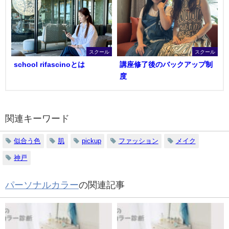
スクール
スクール
school rifascinoとは
講座修了後のバックアップ制
度
関連キーワード
似合う色
肌
pickup
ファッション
メイク
神戸
パーソナルカラー
の関連記事