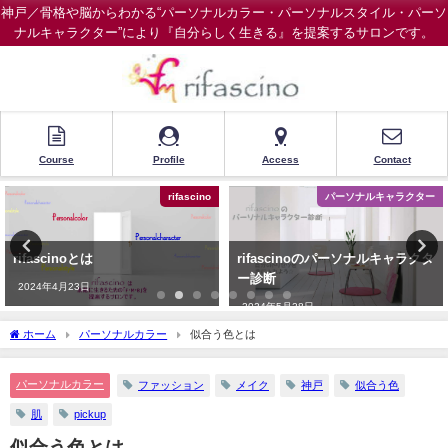
神戸／骨格や脳からわかる“パーソナルカラー・パーソナルスタイル・パーソ
ナルキャラクター”により『自分らしく生きる』を提案するサロンです。
Course
Profile
Access
Contact
rifascino
パーソナルキャラクター
rifascinoとは
rifascinoのパーソナルキャラクタ
ー診断
2024年4月23日
2024年5月28日
ホーム
パーソナルカラー
似合う色とは
パーソナルカラー
ファッション
メイク
神戸
似合う色
肌
pickup
似合う色とは