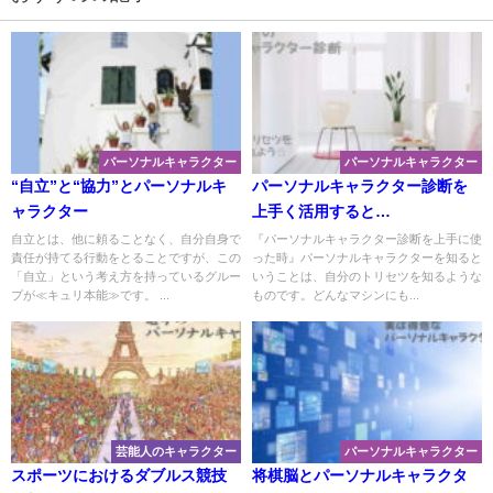
パーソナルキャラクター
パーソナルキャラクター
“自立”と“協力”とパーソナルキ
パーソナルキャラクター診断を
ャラクター
上手く活用すると…
自立とは、他に頼ることなく、自分自身で
『パーソナルキャラクター診断を上手に使
責任が持てる行動をとることですが、この
った時』パーソナルキャラクターを知ると
「自立」という考え方を持っているグルー
いうことは、自分のトリセツを知るような
プが≪キュリ本能≫です。 ...
ものです。どんなマシンにも...
芸能人のキャラクター
パーソナルキャラクター
スポーツにおけるダブルス競技
将棋脳とパーソナルキャラクタ